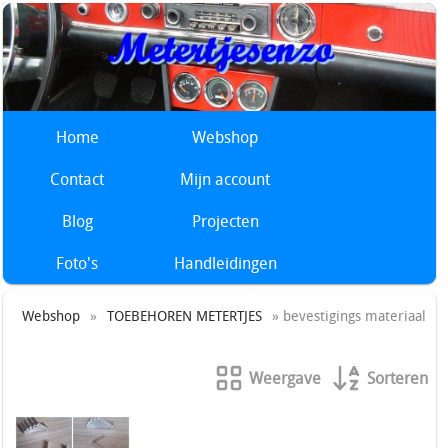
Home
Webshop
Contact
Mijn account
Blog
Projecten
Foto's
Handleidingen
Webshop
»
TOEBEHOREN METERTJES
» bevestigings materiaal
Weergave
Sorteren