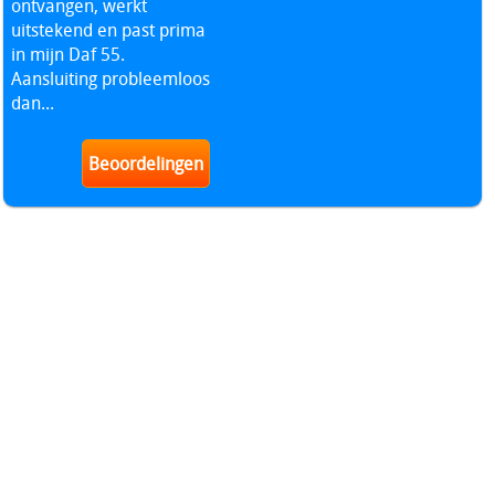
ontvangen, werkt
uitstekend en past prima
in mijn Daf 55.
Aansluiting probleemloos
dan...
Beoordelingen