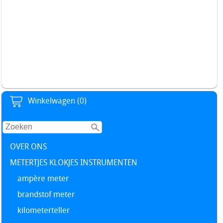
Temperatuur meter Toerenteller Vacuüm meter Volt meter
Klok klokje clock uhr metertje gauge Vdo Borg Motometer
Kienzle Racimex Tim Smiths Veglia Borletti Yazaki Hella
Marchal Cibie Carello DAF Volvo BMW VW Opel Mercedes
Porsche Audi Alfa Romeo Renault Alpine Ferrari Bosch Rally
Race Kitcar Oldtimer Youngtimer
Winkelwagen (0)
OVER ONS
METERTJES KLOKJES INSTRUMENTEN
ampère meter
brandstof meter
kilometerteller