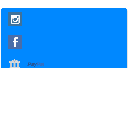
Home
Webshop
Contact
Mijn account
Blog
Projecten
Foto's
Handleidingen
Alle prijzen zijn Inclusief BTW -
Algemene voorwaarden
-
Privacyverklaring