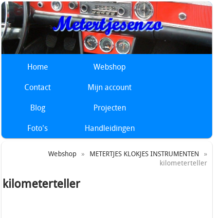
Home
Webshop
Contact
Mijn account
Blog
Projecten
Foto's
Handleidingen
Webshop
»
METERTJES KLOKJES INSTRUMENTEN
»
kilometerteller
kilometerteller
Accessoires metertjes Ampère meter Brandstofmeter
Diverse metertjes Kilometerteller Klokjes Oliedruk meter