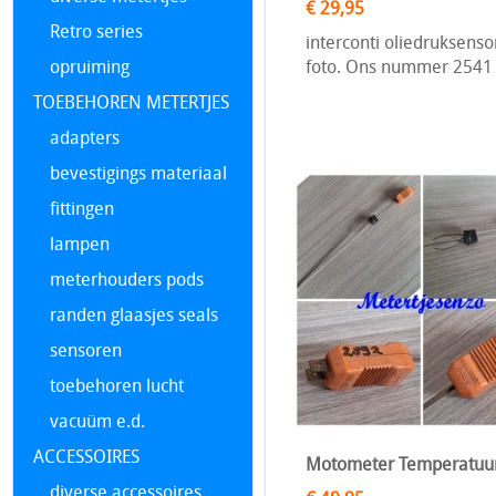
€ 29,95
Retro series
interconti oliedruksenso
opruiming
foto. Ons nummer 254
TOEBEHOREN METERTJES
adapters
bevestigings materiaal
fittingen
lampen
meterhouders pods
randen glaasjes seals
sensoren
toebehoren lucht
vacuüm e.d.
ACCESSOIRES
Motometer Temperatuurs
diverse accessoires