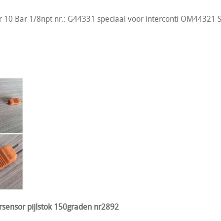
r 10 Bar 1/8npt nr.: G44331 speciaal voor interconti OM44321 St
1
ensor pijlstok 150graden nr2892