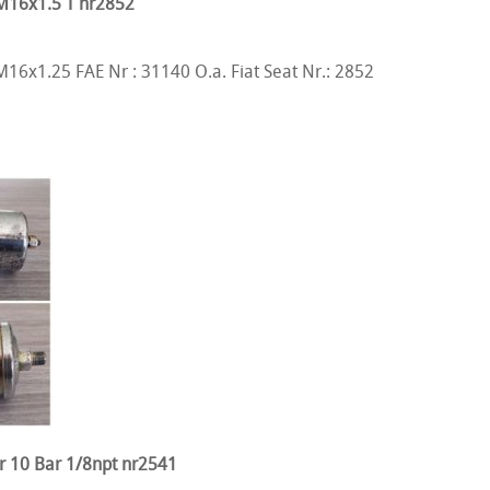
M16x1.5 T nr2852
16x1.25 FAE Nr : 31140 O.a. Fiat Seat Nr.: 2852
or 10 Bar 1/8npt nr2541