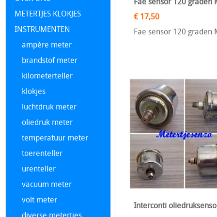
Fae sensor 120 graden 
METERTJES KLOKJES
€ 17,50
INSTRUMENTEN
Fae sensor 120 graden M
ampère meter
brandstof meter
kilometerteller
klokjes
luchtdruk meter
oliedruk meter
temperatuur meter
toerenteller
urenteller
vacuüm meter
volt meter
Interconti oliedruksens
diverse metertjes