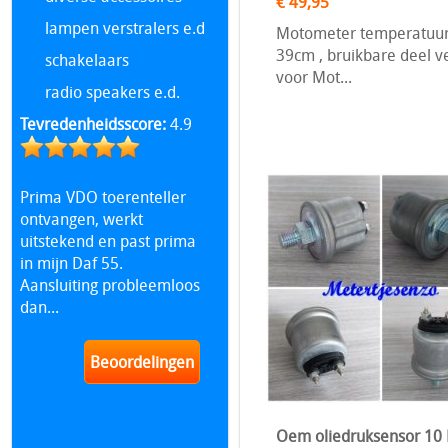
€ 49,95
lampen verstralers e.d
Motometer temperatuurse
39cm , bruikbare deel v
schakelaars
voor Mot...
radio speakers e.d.
Tevredenheidsscore:
4.9
Prima VDO toerenteller
ontvangen, werkt
uitstekend en past prima
in mijn Daf 55.
Aansluiting probleemloos
dan...
Beoordelingen
Oem oliedruksensor 10