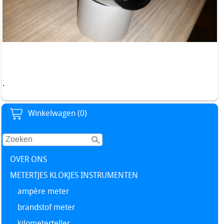
.
Winkelwagen (0)
OVER ONS
METERTJES KLOKJES INSTRUMENTEN
ampère meter
brandstof meter
kilometerteller