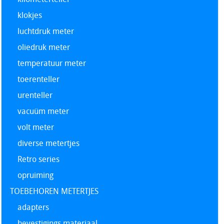
klokjes
luchtdruk meter
oliedruk meter
temperatuur meter
toerenteller
urenteller
vacuüm meter
volt meter
diverse metertjes
Retro series
opruiming
TOEBEHOREN METERTJES
adapters
bevestigings materiaal