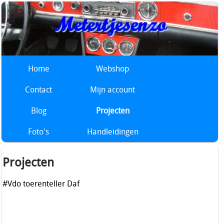
Home
Webshop
Contact
Mijn account
Blog
Projecten
Foto's
Handleidingen
Projecten
#Vdo toerenteller Daf