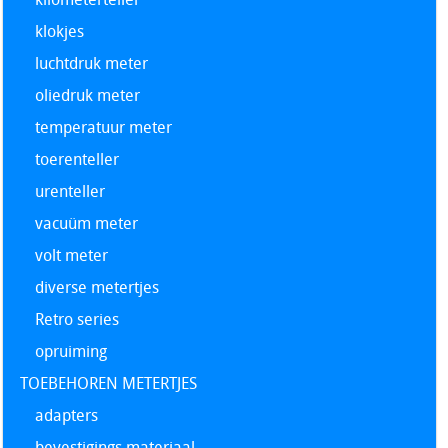
klokjes
luchtdruk meter
oliedruk meter
temperatuur meter
toerenteller
urenteller
vacuüm meter
volt meter
diverse metertjes
Retro series
opruiming
TOEBEHOREN METERTJES
adapters
bevestigings materiaal