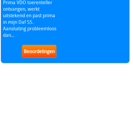
Prima VDO toerenteller
ontvangen, werkt
uitstekend en past prima
in mijn Daf 55.
Aansluiting probleemloos
dan...
Beoordelingen