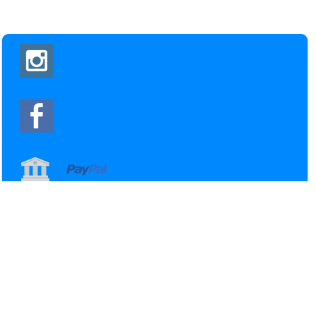
Home
Webshop
Contact
Mijn account
Blog
Projecten
Foto's
Handleidingen
Alle prijzen zijn Inclusief BTW -
Algemene voorwaarden
-
Privacyverklaring