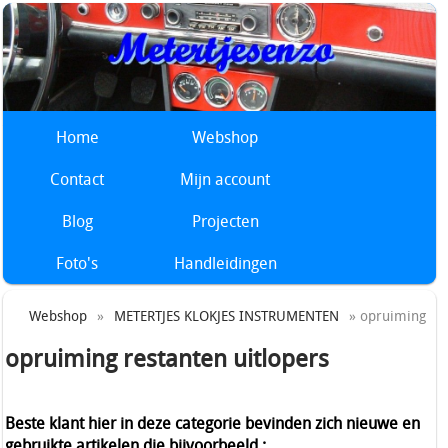
Home
Webshop
Contact
Mijn account
Blog
Projecten
Foto's
Handleidingen
Webshop
»
METERTJES KLOKJES INSTRUMENTEN
» opruiming
opruiming restanten uitlopers
Beste klant hier in deze categorie bevinden zich nieuwe en
gebruikte artikelen die bijvoorbeeld :