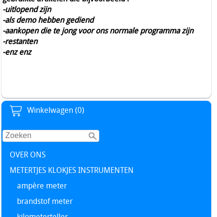
-uitlopend zijn
-als demo hebben gediend
-aankopen die te jong voor ons normale programma zijn
-restanten
-enz enz
Winkelwagen (0)
OVER ONS
METERTJES KLOKJES INSTRUMENTEN
ampère meter
brandstof meter
kilometerteller