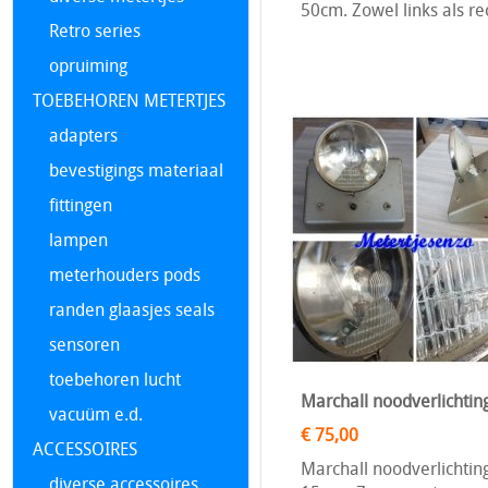
50cm. Zowel links als re
Retro series
opruiming
TOEBEHOREN METERTJES
adapters
bevestigings materiaal
fittingen
lampen
meterhouders pods
randen glaasjes seals
sensoren
toebehoren lucht
Marchall noodverlichtin
vacuüm e.d.
€ 75,00
ACCESSOIRES
Marchall noodverlichtin
diverse accessoires