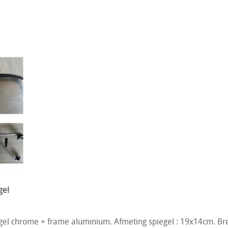
ok klokje clock uhr metertje gauge Vdo Borg Motometer Kienzle
MW VW Opel Mercedes Porsche Audi Alfa Romeo Renault Alpine F
gel
gel chrome + frame aluminium. Afmeting spiegel : 19x14cm. Br