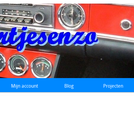
Mijn account
Blog
Projecten
ère meter Brandstofmeter Diverse metertjes Kilometerteller Kl