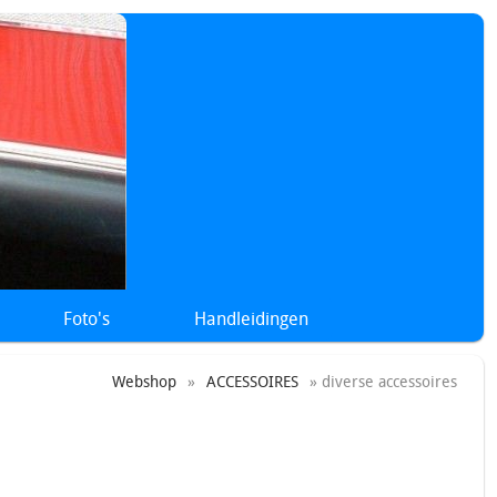
Foto's
Handleidingen
Webshop
»
ACCESSOIRES
» diverse accessoires
okjes Oliedruk meter Temperatuur meter Toerenteller