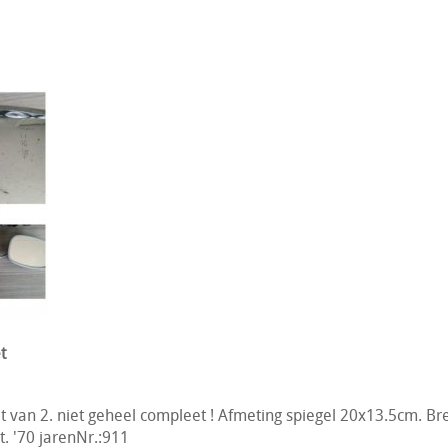
t
 van 2. niet geheel compleet ! Afmeting spiegel 20x13.5cm. Br
t. '70 jarenNr.:911