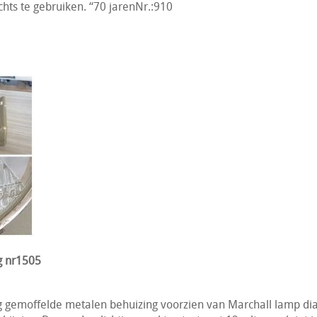
chts te gebruiken. “70 jarenNr.:910
g nr1505
g gemoffelde metalen behuizing voorzien van Marchall lamp di