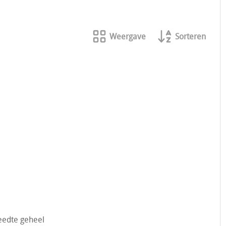
 Racimex Tim Smiths Veglia Borletti Yazaki Hella Marchal
errari Bosch Rally Race Kitcar Oldtimer Youngtimer
Weergave
Sorteren
eedte geheel