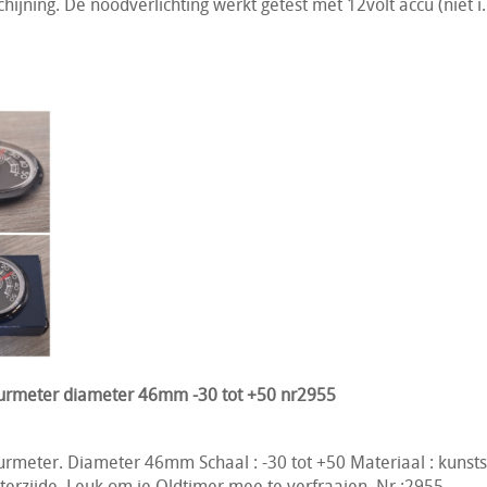
hijning. De noodverlichting werkt getest met 12volt accu (niet i.
rmeter diameter 46mm -30 tot +50 nr2955
meter. Diameter 46mm Schaal : -30 tot +50 Materiaal : kunsts
erzijde. Leuk om je Oldtimer mee te verfraaien. Nr.:2955 ...