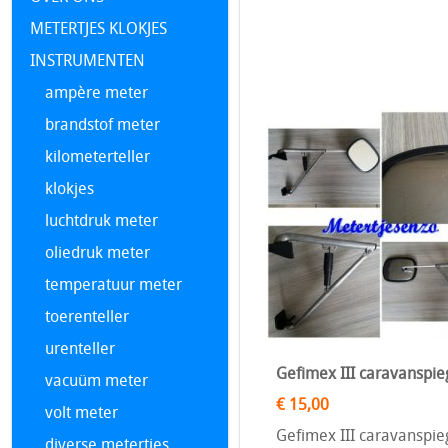
Vacuüm meter Volt meter Kl
Cibie Carello DAF Volvo B
METERTJES KLOKJES
INSTRUMENTEN
ampère meter
brandstof meter
kilometerteller
klokjes
luchtdruk meter
oliedruk meter
temperatuur meter
toerenteller
urenteller
Gefimex III caravanspie
vacuüm meter
€ 15,00
volt meter
Gefimex III caravanspie
diverse metertjes