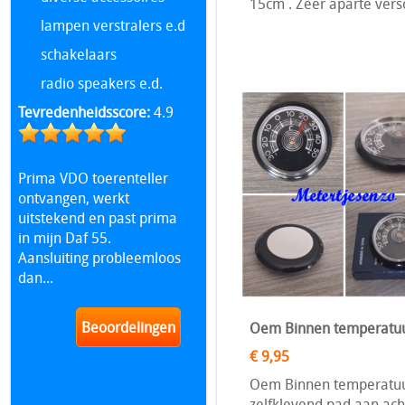
15cm . Zeer aparte versc
lampen verstralers e.d
schakelaars
radio speakers e.d.
Tevredenheidsscore:
4.9
Prima VDO toerenteller
ontvangen, werkt
uitstekend en past prima
in mijn Daf 55.
Aansluiting probleemloos
dan...
Beoordelingen
Oem Binnen temperatuu
€ 9,95
Oem Binnen temperatuur
zelfklevend pad aan acht