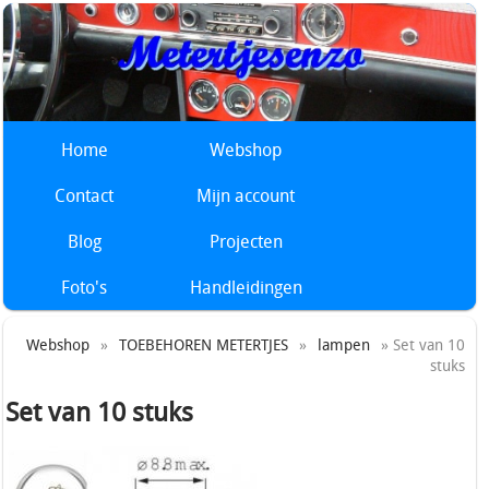
Home
Webshop
Contact
Mijn account
Blog
Projecten
Foto's
Handleidingen
Webshop
»
TOEBEHOREN METERTJES
»
lampen
» Set van 10
stuks
Set van 10 stuks