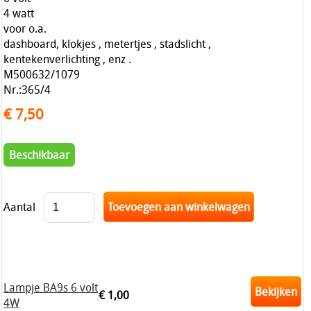
4 watt
voor o.a.
dashboard, klokjes , metertjes , stadslicht ,
kentekenverlichting , enz .
M500632/1079
Nr.:365/4
€ 7,50
Beschikbaar
Aantal
Lampje BA9s 6 volt
Bekijken
€ 1,00
4W