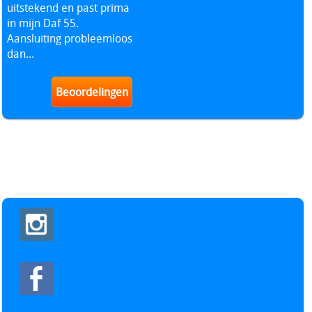
uitstekend en past prima
in mijn Daf 55.
Aansluiting probleemloos
dan...
Beoordelingen