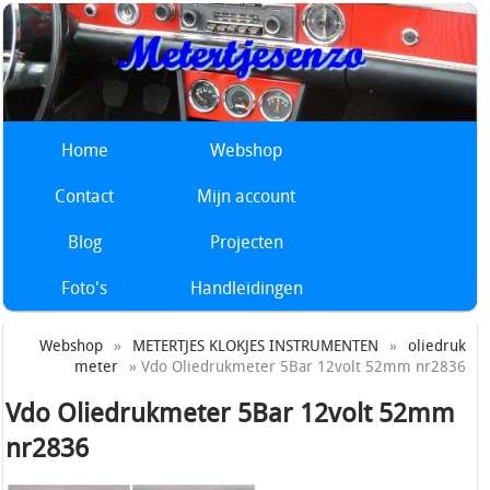
Home
Webshop
Contact
Mijn account
Blog
Projecten
Foto's
Handleidingen
Webshop
»
METERTJES KLOKJES INSTRUMENTEN
»
oliedruk
meter
» Vdo Oliedrukmeter 5Bar 12volt 52mm nr2836
Vdo Oliedrukmeter 5Bar 12volt 52mm
nr2836