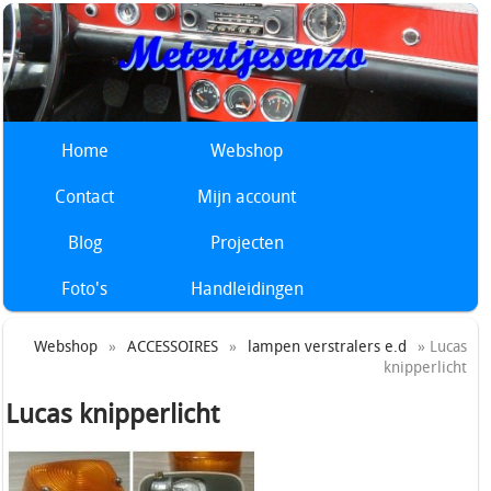
Home
Webshop
Contact
Mijn account
Blog
Projecten
Foto's
Handleidingen
Webshop
»
ACCESSOIRES
»
lampen verstralers e.d
» Lucas
knipperlicht
Lucas knipperlicht