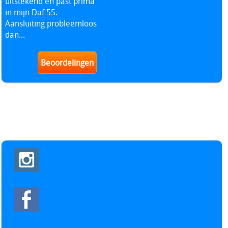
uitstekend en past prima
in mijn Daf 55.
Aansluiting probleemloos
dan...
Beoordelingen