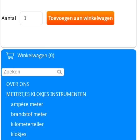
Aantal
Winkelwagen (0)
OVER ONS
METERTJES KLOKJES INSTRUMENTEN
ampère meter
brandstof meter
kilometerteller
klokjes