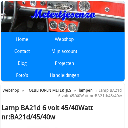
Home
Webshop
Contact
Mijn account
Blog
Projecten
Foto's
Handleidingen
Webshop
»
TOEBEHOREN METERTJES
»
lampen
» Lamp BA21d
6 volt 45/40Watt nr:BA21d/45/40w
Lamp BA21d 6 volt 45/40Watt
nr:BA21d/45/40w