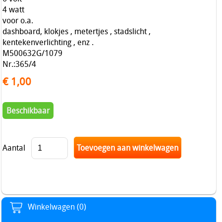
4 watt
voor o.a.
dashboard, klokjes , metertjes , stadslicht ,
kentekenverlichting , enz .
M500632G/1079
Nr.:365/4
€ 1,00
Beschikbaar
Aantal
Winkelwagen (0)