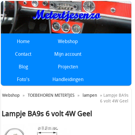
Home
Webshop
Contact
Mijn account
Blog
Projecten
Foto's
Handleidingen
Webshop
»
TOEBEHOREN METERTJES
»
lampen
» Lampje BA9s
6 volt 4W Geel
Lampje BA9s 6 volt 4W Geel