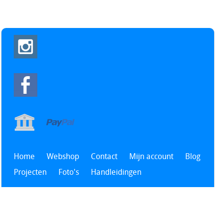
Home
Webshop
Contact
Mijn account
Blog
Projecten
Foto's
Handleidingen
Alle prijzen zijn Inclusief BTW -
Algemene voorwaarden
-
Privacyverklaring