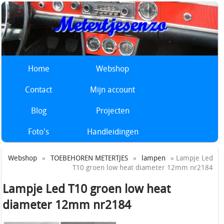
Home
Webshop
Contact
Mijn account
Blog
Projecten
Foto's
Handleidingen
Webshop
»
TOEBEHOREN METERTJES
»
lampen
» Lampje Led
T10 groen low heat diameter 12mm nr2184
Lampje Led T10 groen low heat
diameter 12mm nr2184