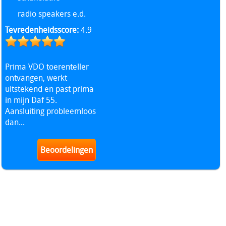
radio speakers e.d.
Tevredenheidsscore:
4.9
Prima VDO toerenteller
ontvangen, werkt
uitstekend en past prima
in mijn Daf 55.
Aansluiting probleemloos
dan...
Beoordelingen