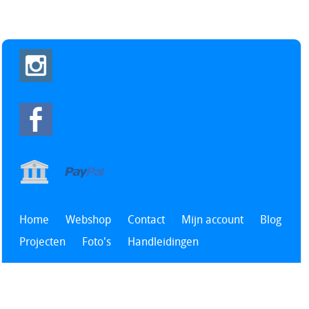
Home
Webshop
Contact
Mijn account
Blog
Projecten
Foto's
Handleidingen
Alle prijzen zijn Inclusief BTW -
Algemene voorwaarden
-
Privacyverklaring