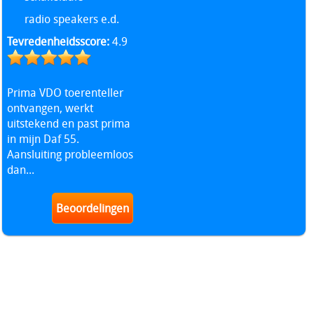
radio speakers e.d.
Tevredenheidsscore:
4.9
Prima VDO toerenteller
ontvangen, werkt
uitstekend en past prima
in mijn Daf 55.
Aansluiting probleemloos
dan...
Beoordelingen