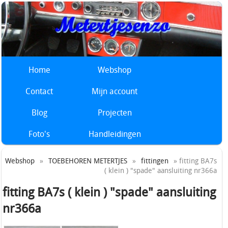
Home
Webshop
Contact
Mijn account
Blog
Projecten
Foto's
Handleidingen
Webshop
»
TOEBEHOREN METERTJES
»
fittingen
» fitting BA7s
( klein ) "spade" aansluiting nr366a
fitting BA7s ( klein ) "spade" aansluiting
nr366a