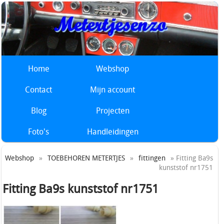
Home
Webshop
Contact
Mijn account
Blog
Projecten
Foto's
Handleidingen
Webshop
»
TOEBEHOREN METERTJES
»
fittingen
» Fitting Ba9s
kunststof nr1751
Fitting Ba9s kunststof nr1751