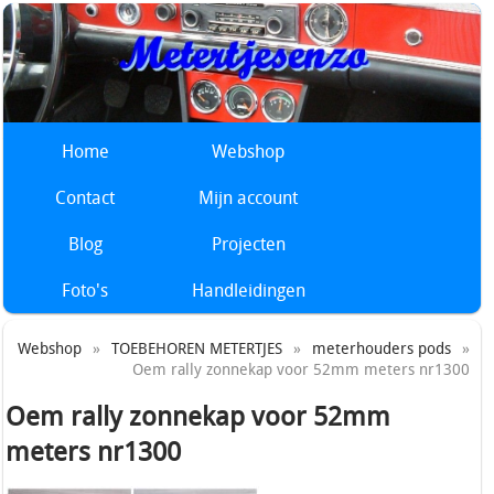
Home
Webshop
Contact
Mijn account
Blog
Projecten
Foto's
Handleidingen
Webshop
»
TOEBEHOREN METERTJES
»
meterhouders pods
»
Oem rally zonnekap voor 52mm meters nr1300
Oem rally zonnekap voor 52mm
meters nr1300