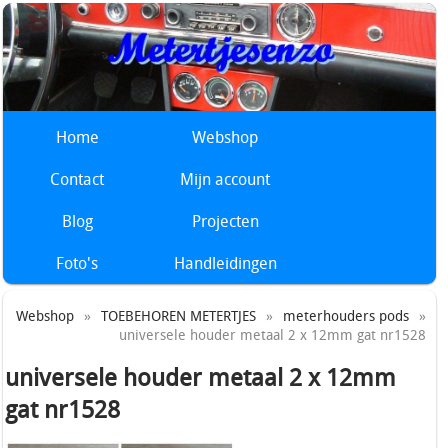
Home
Webshop
Contact
Mijn account
Blog
Projecten
Foto's
Handleidingen
Webshop
»
TOEBEHOREN METERTJES
»
meterhouders pods
»
universele houder metaal 2 x 12mm gat nr1528
universele houder metaal 2 x 12mm
gat nr1528