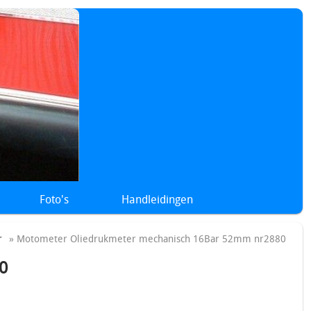
Foto's
Handleidingen
r
» Motometer Oliedrukmeter mechanisch 16Bar 52mm nr2880
0