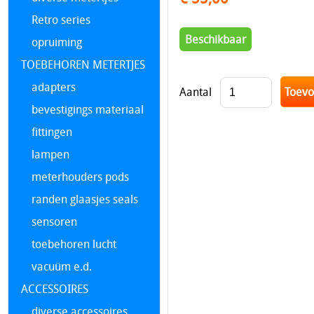
Retro series
Beschikbaar
opruiming
TOEBEHOREN METERTJES
adapters
Aantal
bevestigings materiaal
fittingen
lampen
meterhouders pods
randen glaasjes seals
sensoren
toebehoren lucht
vacuüm e.d.
ACCESSOIRES
diverse accessoires