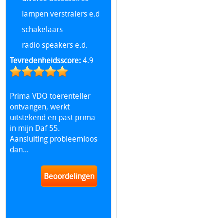
lampen verstralers e.d
schakelaars
radio speakers e.d.
Tevredenheidsscore:
4.9
Prima VDO toerenteller
ontvangen, werkt
uitstekend en past prima
in mijn Daf 55.
Aansluiting probleemloos
dan...
Beoordelingen