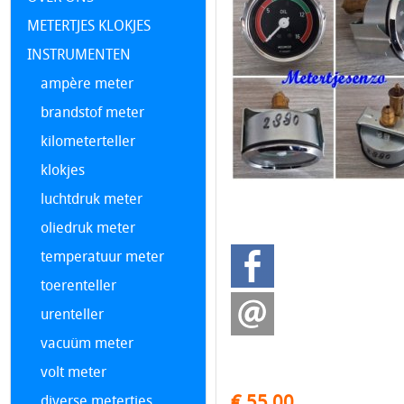
METERTJES KLOKJES
INSTRUMENTEN
ampère meter
brandstof meter
kilometerteller
klokjes
luchtdruk meter
oliedruk meter
temperatuur meter
toerenteller
urenteller
vacuüm meter
volt meter
€ 55,00
diverse metertjes