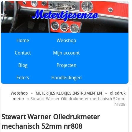
Home
Webshop
Contact
Mijn account
Blog
Projecten
Foto's
Handleidingen
Webshop
»
METERTJES KLOKJES INSTRUMENTEN
»
oliedruk
meter
» Stewart Warner Oliedrukmeter mechanisch 52mm
nr808
Stewart Warner Oliedrukmeter
mechanisch 52mm nr808