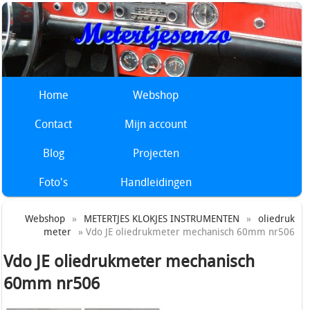
Home
Webshop
Contact
Mijn account
Blog
Projecten
Foto's
Handleidingen
Webshop
»
METERTJES KLOKJES INSTRUMENTEN
»
oliedruk
meter
» Vdo JE oliedrukmeter mechanisch 60mm nr506
Vdo JE oliedrukmeter mechanisch
60mm nr506