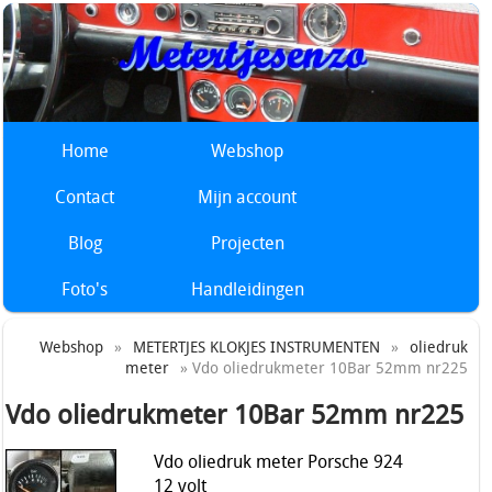
Home
Webshop
Contact
Mijn account
Blog
Projecten
Foto's
Handleidingen
Webshop
»
METERTJES KLOKJES INSTRUMENTEN
»
oliedruk
meter
» Vdo oliedrukmeter 10Bar 52mm nr225
Vdo oliedrukmeter 10Bar 52mm nr225
Vdo oliedruk meter Porsche 924
12 volt