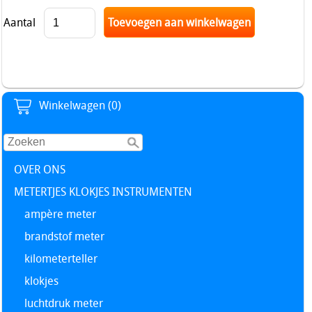
Aantal
Winkelwagen (0)
OVER ONS
METERTJES KLOKJES INSTRUMENTEN
ampère meter
brandstof meter
kilometerteller
klokjes
luchtdruk meter