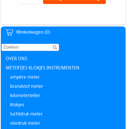
Winkelwagen (0)
OVER ONS
METERTJES KLOKJES INSTRUMENTEN
ampère meter
brandstof meter
kilometerteller
klokjes
luchtdruk meter
oliedruk meter