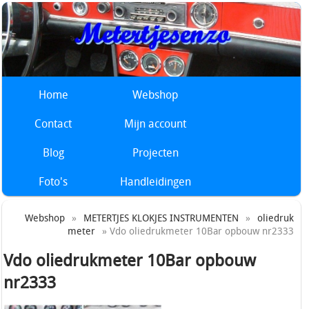
Home
Webshop
Contact
Mijn account
Blog
Projecten
Foto's
Handleidingen
Webshop
»
METERTJES KLOKJES INSTRUMENTEN
»
oliedruk
meter
» Vdo oliedrukmeter 10Bar opbouw nr2333
Vdo oliedrukmeter 10Bar opbouw
nr2333