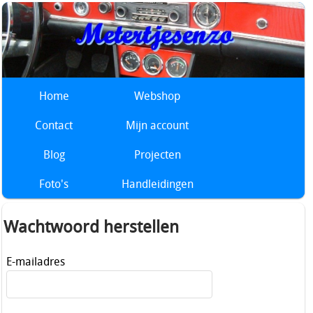
Home
Webshop
Contact
Mijn account
Blog
Projecten
Foto's
Handleidingen
Wachtwoord herstellen
E-mailadres