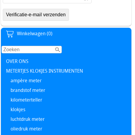
Winkelwagen (0)
OVER ONS
METERTJES KLOKJES INSTRUMENTEN
ampère meter
brandstof meter
kilometerteller
klokjes
luchtdruk meter
oliedruk meter