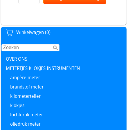
Winkelwagen (0)
OVER ONS
METERTJES KLOKJES INSTRUMENTEN
ampère meter
brandstof meter
kilometerteller
klokjes
luchtdruk meter
oliedruk meter