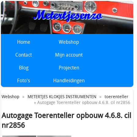
Home
Webshop
Contact
Mijn account
Blog
Projecten
Foto's
Handleidingen
Webshop
»
METERTJES KLOKJES INSTRUMENTEN
»
toerenteller
» Autogage Toerenteller opbouw 4.6.8. cil nr2856
Autogage Toerenteller opbouw 4.6.8. cil
nr2856