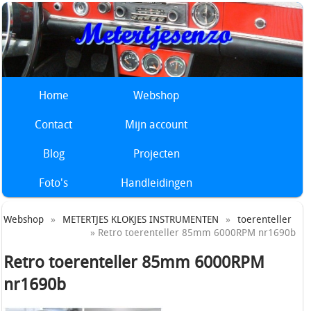
Home
Webshop
Contact
Mijn account
Blog
Projecten
Foto's
Handleidingen
Webshop
»
METERTJES KLOKJES INSTRUMENTEN
»
toerenteller
» Retro toerenteller 85mm 6000RPM nr1690b
Retro toerenteller 85mm 6000RPM
nr1690b